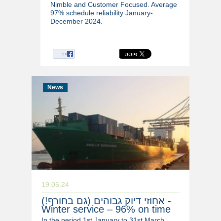
Nimble and Customer Focused. Average
97% schedule reliability January-
December 2024.
שיתוף
News
19.05.24
אחוזי דיוק גבוהים (גם בחורף!) -
Winter service – 96% on time
In the period 1st January to 31st March